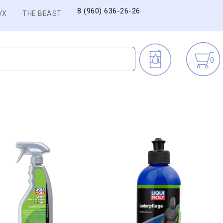
8 (960) 636-26-26
VX
THE BEAST
0