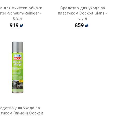
Купить
Купить
а для очистки обивки
Средство для ухода за
ster-Schaum-Reiniger -
пластиком Cockpit Glanz -
0,3 л
0,3 л
919
859
Купить
едство для ухода за
стиком (лимон) Cockpit