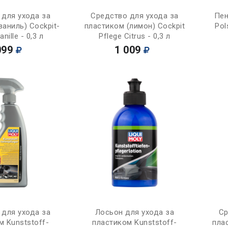
Купить
Купить
 для ухода за
Средство для ухода за
Пен
ваниль) Cockpit-
пластиком (лимон) Cockpit
Pol
nille - 0,3 л
Pflege Citrus - 0,3 л
099
1 009
Купить
Купить
 для ухода за
Лосьон для ухода за
Ср
м Kunststoff-
пластиком Kunststoff-
пла