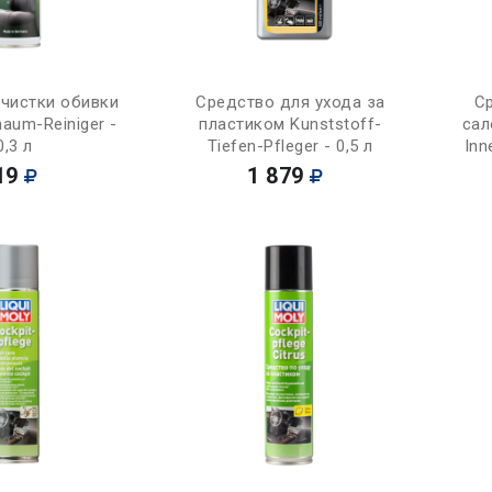
Купить
Купить
очистки обивки
Средство для ухода за
С
haum-Reiniger -
пластиком Kunststoff-
сал
0,3 л
Tiefen-Pfleger - 0,5 л
Inn
19
1 879