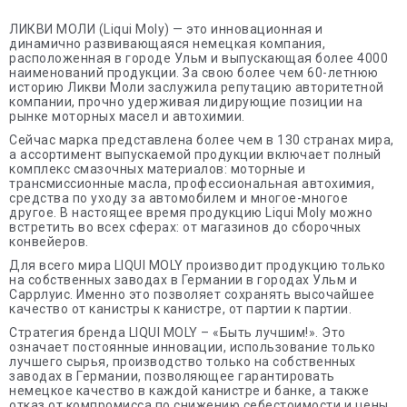
ЛИКВИ МОЛИ (Liqui Moly) — это инновационная и
динамично развивающаяся немецкая компания,
расположенная в городе Ульм и выпускающая более 4000
наименований продукции. За свою более чем 60-летнюю
историю Ликви Моли заслужила репутацию авторитетной
компании, прочно удерживая лидирующие позиции на
рынке моторных масел и автохимии.
Сейчас марка представлена более чем в 130 странах мира,
а ассортимент выпускаемой продукции включает полный
комплекс смазочных материалов: моторные и
трансмиссионные масла, профессиональная автохимия,
средства по уходу за автомобилем и многое-многое
другое. В настоящее время продукцию Liqui Moly можно
встретить во всех сферах: от магазинов до сборочных
конвейеров.
Для всего мира LIQUI MOLY производит продукцию только
на собственных заводах в Германии в городах Ульм и
Саррлуис. Именно это позволяет сохранять высочайшее
качество от канистры к канистре, от партии к партии.
Стратегия бренда LIQUI MOLY – «Быть лучшим!». Это
означает постоянные инновации, использование только
лучшего сырья, производство только на собственных
заводах в Германии, позволяющее гарантировать
немецкое качество в каждой канистре и банке, а также
отказ от компромисса по снижению себестоимости и цены