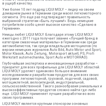
в ущерб качеству.
Уже более 10 лет подряд LIQUI MOLY – лидер на своем
домашнем рынке в Германии среди масел легкомоторного
сегмента. Это еще раз подтверждает правильность
выбранной стратегии «Быть лучшим!». Ведь немецкие
потребители особо ценят высокое качество «Сделано в
Германии».
Немцы любят LIQUI MOLY. Благодаря этому LIQUI MOLY
ежегодно с 2011 года получает звание «Лучший бренд в
категории смазочные материалы» в Германии как среди
автомобилистов, так среди владельцев мотоциклов (по
версии немецких журналов Auto Bild, Auto Motor und Sport,
Motor Klassik, Auto Zeitung, Motorsport aktuell, PS, Profi
Werkstatt automechanika, Sport Auto и MOTORRAD).
Глубочайшая экспертиза и инновационные разработки –
приоритет для всех профильных для LIQUI MOLY областей.
LIQUI MOLY уделяет одинаково большое внимание
исследованиям и разработкам продуктов для всех своих
программ: легкомоторной, грузовой, лодочной, садовой,
мотоциклетной, велосипедной, индустриальной,
сельскохозяйственной. Такого разнообразия уникальных и
высокоэффективных продуктов сложно найти где-либо
еще. LIQUI MOLY применяет лучшие разработки во всех
своих программах.
LIQUI MOLY является крупным спонсором основных