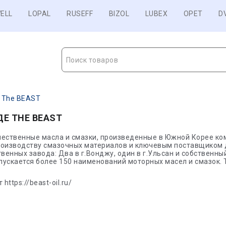
ELL
LOPAL
RUSEFF
BIZOL
LUBEX
OPET
D
Поиск товаров
 The BEAST
ДЕ THE BEAST
ественные масла и смазки, произведенные в Южной Корее компа
роизводству смазочных материалов и ключевым поставщиком д
твенных завода: Два в г.Вонджу, один в г.Ульсан и собственн
ускается более 150 наименований моторных масел и смазок. 
https://beast-oil.ru/