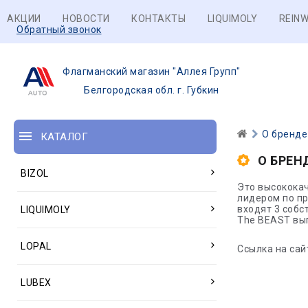
АКЦИИ
НОВОСТИ
КОНТАКТЫ
LIQUIMOLY
REINW
Обратный звонок
Флагманский магазин "Аллея Групп"
Белгородская обл. г. Губкин
О бренде
КАТАЛОГ
О БРЕН
BIZOL
Это высококач
лидером по п
входят 3 собс
LIQUIMOLY
The BEAST вып
LOPAL
Ссылка на сайт 
LUBEX