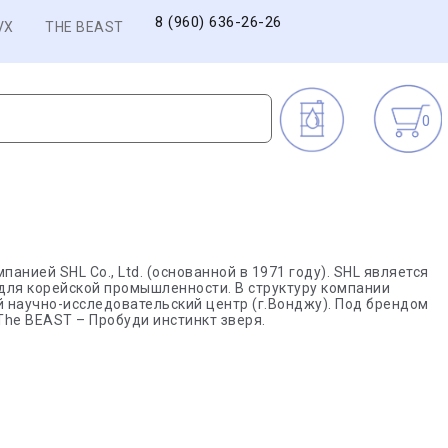
8 (960) 636-26-26
VX
THE BEAST
0
нией SHL Co., Ltd. (основанной в 1971 году). SHL является
ля корейской промышленности. В структуру компании
ый научно-исследовательский центр (г.Вонджу). Под брендом
The BEAST – Пробуди инстинкт зверя.