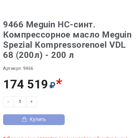
9466 Meguin НС-синт.
Компрессорное масло Meguin
Spezial Kompressorenoel VDL
68 (200л) - 200 л
Артикул:
9466
*
174 519
−
+
Купить