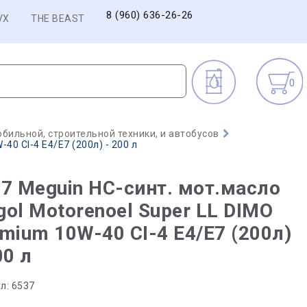
8 (960) 636-26-26
VX
THE BEAST
0
бильной, строительной техники, и автобусов
40 CI-4 E4/E7 (200л) - 200 л
7 Meguin НС-синт. мот.масло
ol Motorenoel Super LL DIMO
mium 10W-40 CI-4 E4/E7 (200л)
00 л
л:
6537