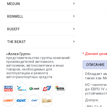
MEGUIN
REINWELL
RUSEFF
THE BEAST
* Данная цена
«Аллея Групп»
представительство группы компаний-
производителей автомасел,
ОПИСАНИЕ
автохимии, автокосметики и иных
товаров, необходимых для
эксплуатации и ремонта
Обладает и
автотранспортных средств
таких как M
HC–синтетич
до ЕВРО IV 
устойчивос
Допуск:
-API: CI-4