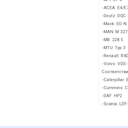
-ACEA: E4/E
-Deutz: DQC I
-Mack: EO-N
-MAN: M 327
-MB: 228.5
-MTU: Typ 3
-Renault: RX
-Volvo: VDS
Соответстви
-Caterpillar:
-Cummins: C
-DAF: HP2
-Scania: LDF