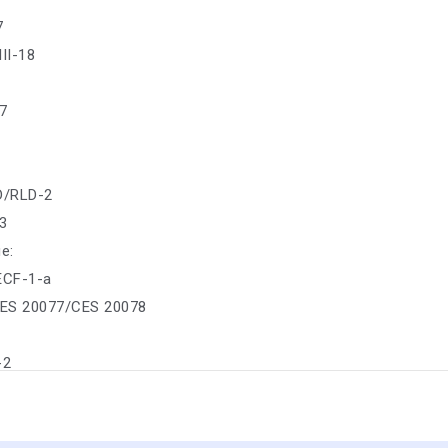
7
II-18
7
D/RLD-2
-3
е:
 ECF-1-a
ES 20077/CES 20078
-2