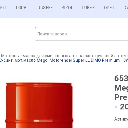
ELL
LOPAL
RUSEFF
BIZOL
LUBEX
OPET
D
Поиск товаров
Моторные масла для смешанных автопарков, грузовой автомо
С-синт. мот.масло Megol Motorenoel Super LL DIMO Premium 10W-
653
Meg
Pre
- 2
Артику